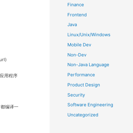
Finance
Frontend
Java
Linux/Unix/Windows
Mobile Dev
Non-Dev
l)
Non-Java Language
Performance
且应用程序
Product Design
Security
Software Engineering
时都编译一
Uncategorized