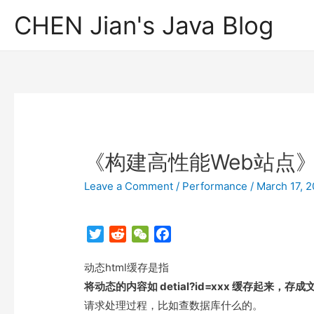
CHEN Jian's Java Blog
《构建高性能Web站点》
Leave a Comment
/
Performance
/
March 17, 2
T
R
W
F
w
e
e
a
动态html缓存是指
i
d
C
c
t
d
h
e
将动态的内容如 detial?id=xxx 缓存起来
t
i
a
b
请求处理过程，比如查数据库什么的。