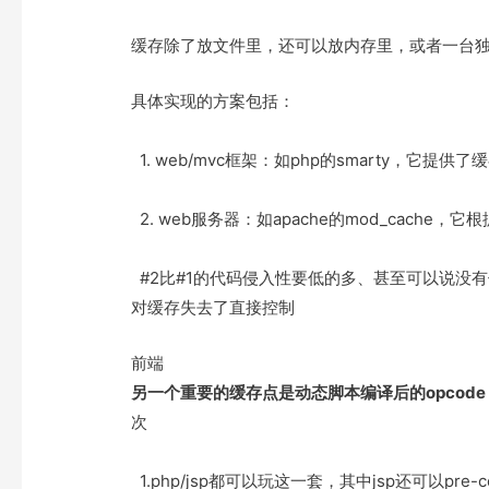
e
t
t
o
r
o
缓存除了放文件里，还可以放内存里，或者一台
k
具体实现的方案包括：
1. web/mvc框架：如php的smarty，它提供了
2. web服务器：如apache的mod_cache，
#2比#1的代码侵入性要低的多、甚至可以说没有侵
对缓存失去了直接控制
前端
另一个重要的缓存点是动态脚本编译后的opcode
次
1.php/jsp都可以玩这一套，其中jsp还可以pre-co