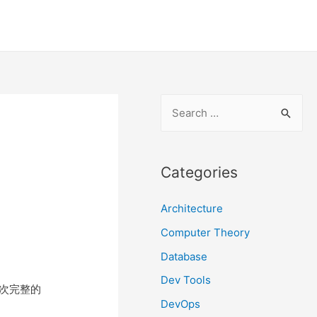
S
e
a
r
Categories
c
Architecture
h
f
Computer Theory
o
Database
r
Dev Tools
次完整的
:
DevOps