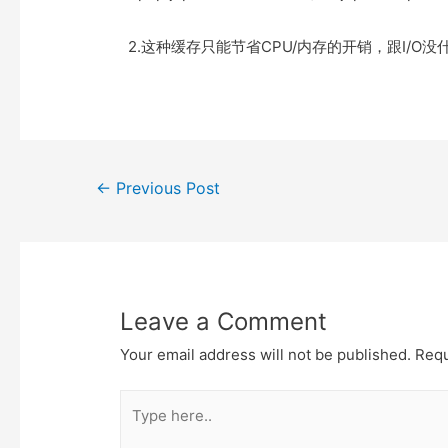
2.这种缓存只能节省CPU/内存的开销，跟I/O
Post
←
Previous Post
navigation
Leave a Comment
Your email address will not be published.
Requ
Type
here..