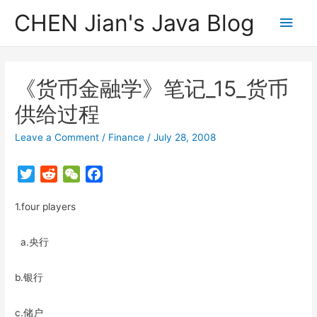
CHEN Jian's Java Blog
Main
Men
《货币金融学》笔记_15_货币
供给过程
Leave a Comment
/
Finance
/
July 28, 2008
T
R
W
F
w
e
e
a
1.four players
i
d
C
c
t
d
h
e
t
i
a
b
a.央行
e
t
t
o
r
o
b.银行
k
c.储户