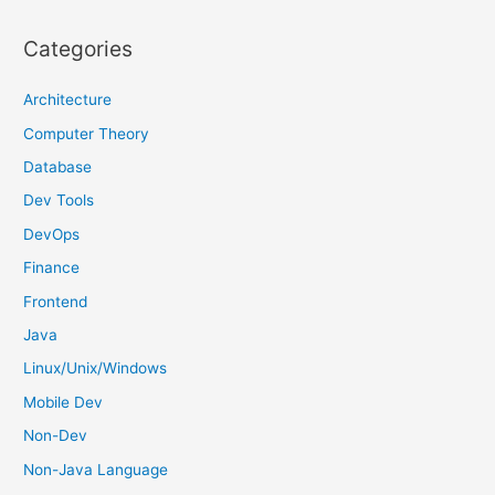
a
r
Categories
c
h
Architecture
f
Computer Theory
o
Database
r
Dev Tools
:
DevOps
Finance
Frontend
Java
Linux/Unix/Windows
Mobile Dev
Non-Dev
Non-Java Language