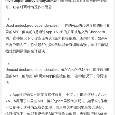
k
mvn dependency:analyze
就是用来帮你发现上述情况的一条命
令。它会对两种情况作出警告：
1.
Used undeclared dependencies
。 你的App的代码直接调用了B
里的API，但当前B是通过App->A->B的关系被纳入到Classpath
的。这种情况下，你应该将B升级为直接依赖。否则的话，如果A
不再依赖Ｂ了，你依赖B的那些代码就会有编译错误，而且可能是
很难找到原因的编译错误。
2.
Unused declared dependencies
。你的App的代码没用直接调用B
里的API，但却把B声明为App的直接依赖。 这种情况下，你要谨
慎
a.App可能确实不需要直接依赖Ｂ，不过，可能会这样：App-
>A，A调用了Ｂ里的API，但A的pom里没有声明B。如果A的作者
不负责任，这种情况就会出现，而且在大型组织里经常会遇到。
这种情况下，你就要仍然把B留下来作为依赖，否则运行时A就会