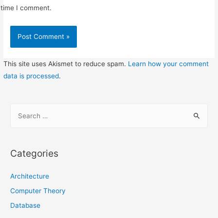
time I comment.
This site uses Akismet to reduce spam.
Learn how your comment
data is processed
.
S
e
a
r
Categories
c
h
Architecture
f
Computer Theory
o
Database
r