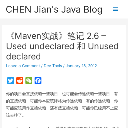
CHEN Jian's Java Blog
Main
Men
《Maven实战》笔记 2.6 –
Used undeclared 和 Unused
declared
Leave a Comment
/
Dev Tools
/
January 18, 2012
T
R
W
F
w
e
e
a
你的项目会直接依赖一些项目，也可能会传递依赖一些项目；有
i
d
C
c
t
d
h
e
的直接依赖，可能你本应该降格为传递依赖；有的传递依赖，你
t
i
a
b
可能应该用作直接依赖；还有些直接依赖，可能你已经用不上应
e
t
t
o
该去掉了。
r
o