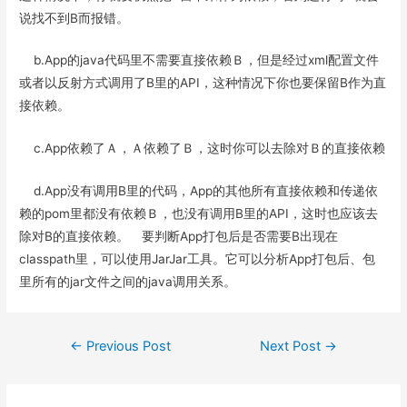
说找不到B而报错。
b.App的java代码里不需要直接依赖Ｂ，但是经过xml配置文件
或者以反射方式调用了B里的API，这种情况下你也要保留B作为直
接依赖。
c.App依赖了Ａ，Ａ依赖了Ｂ，这时你可以去除对Ｂ的直接依赖
d.App没有调用B里的代码，App的其他所有直接依赖和传递依
赖的pom里都没有依赖Ｂ，也没有调用B里的API，这时也应该去
除对B的直接依赖。 要判断App打包后是否需要B出现在
classpath里，可以使用JarJar工具。它可以分析App打包后、包
里所有的jar文件之间的java调用关系。
Post
←
Previous Post
Next Post
→
navigation