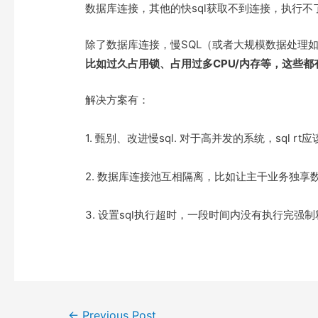
e
t
t
o
数据库连接，其他的快sql获取不到连接，执行不
r
o
k
除了数据库连接，慢SQL（或者大规模数据处理
比如过久占用锁、占用过多CPU/内存等，这些都
解决方案有：
1. 甄别、改进慢sql. 对于高并发的系统，sql rt
2. 数据库连接池互相隔离，比如让主干业务独享
3. 设置sql执行超时，一段时间内没有执行完强
Post
←
Previous Post