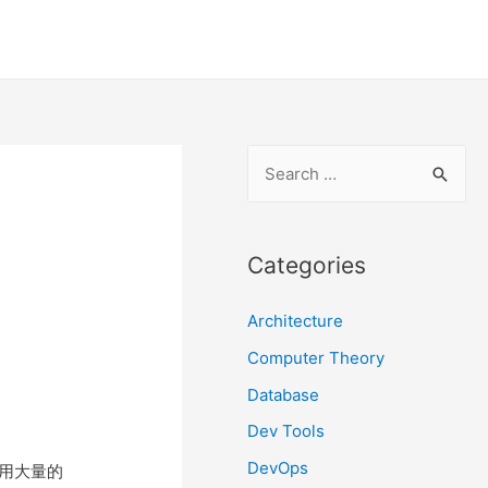
S
e
a
r
Categories
c
Architecture
h
f
Computer Theory
o
Database
r
Dev Tools
:
DevOps
占用大量的