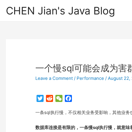
CHEN Jian's Java Blog
一个慢sql可能会成为害
Leave a Comment
/
Performance
/
August 22,
T
R
W
F
w
e
e
a
一条sql执行慢，不仅相关业务受影响，其他业务
i
d
C
c
t
d
h
e
t
i
a
b
数据库连接是有限的，一条慢sql执行慢，就意