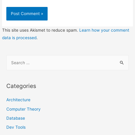
This site uses Akismet to reduce spam.
Learn how your comment
data is processed
.
S
e
a
r
Categories
c
h
Architecture
f
Computer Theory
o
Database
r
Dev Tools
: