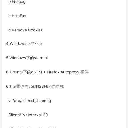
b.Firebug
c.HttpFox
d.Remove Cookies
4.Windows下的7zip
5.Windows下的staruml
6.Ubuntu下的gSTM + Firefox Autoproxy 插件
6.1 设置你的vps的SSH超时时间:
vi /etc/ssh/sshd_config
ClientAliveInterval 60