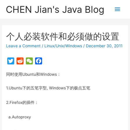
CHEN Jian's Java Blog
Main
Men
个人必装软件和必须做的设置
Leave a Comment
/
Linux/Unix/Windows
/
December 30, 2011
T
R
W
F
w
e
e
a
同时使用Ubuntu和Windows：
i
d
C
c
t
d
h
e
1.Ubuntu下的五笔字型, Windows下的极点五笔
t
i
a
b
e
t
t
o
r
o
2.Firefox的插件：
k
a.Autoproxy