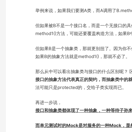
e
t
t
o
r
o
举例来说，如果我们要测A类，而A调用了B.method
k
但如果被B不是一个接口名，而是一个无接口的具
method1()方法，可能还要覆盖构造方法，如
但如果B是一个抽象类，那就更别扭了。因为你不但要
如果B的抽象方法就是method1()，那就不必了。
那么从中可以看出抽象类与接口的什么区别呢？ 
接口的抽象方法代表真正的契约，而抽象类中的
法可能只是protected的，交给子类实现而已。
再进一步说，
接口和抽象类都体现了一种抽象，一种等待子孙
而单元测试时的Mock是对服务的一种Mock，