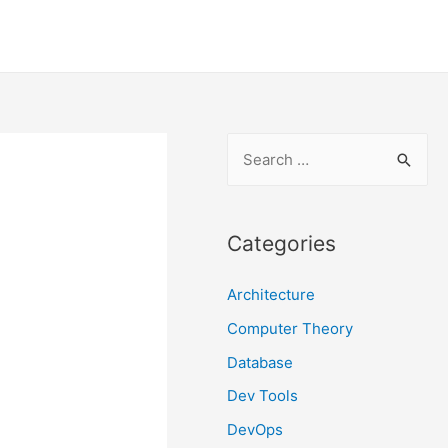
S
e
a
r
Categories
c
Architecture
h
f
Computer Theory
o
Database
r
Dev Tools
:
DevOps