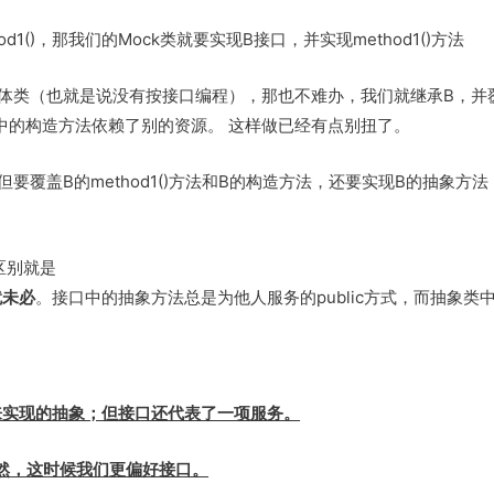
1()，那我们的Mock类就要实现B接口，并实现method1()方法
体类（也就是说没有按接口编程），那也不难办，我们就继承B，并
果B中的构造方法依赖了别的资源。 这样做已经有点别扭了。
覆盖B的method1()方法和B的构造方法，还要实现B的抽象方
区别就是
就未必
。接口中的抽象方法总是为他人服务的public方式，而抽象类
来实现的抽象；但接口还代表了一项服务。
显然，这时候我们更偏好接口。