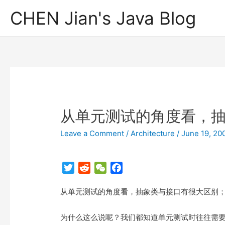
CHEN Jian's Java Blog
从单元测试的角度看，
Leave a Comment
/
Architecture
/
June 19, 20
T
R
W
F
w
e
e
a
从单元测试的角度看，抽象类与接口有很大区别
i
d
C
c
t
d
h
e
t
i
a
b
为什么这么说呢？我们都知道单元测试时往往需要