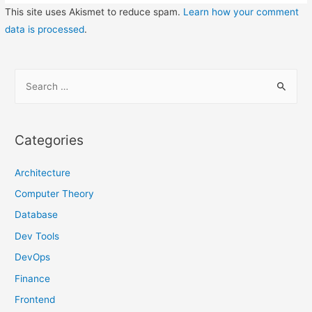
This site uses Akismet to reduce spam.
Learn how your comment
data is processed
.
S
e
a
r
Categories
c
h
Architecture
f
Computer Theory
o
Database
r
Dev Tools
:
DevOps
Finance
Frontend