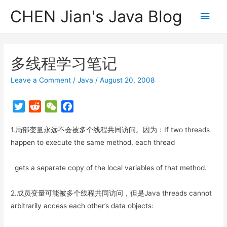
CHEN Jian's Java Blog
Main
Men
多线程学习笔记
Leave a Comment
/
Java
/
August 20, 2008
T
R
W
F
w
e
e
a
1.局部变量永远不会被多个线程共同访问。因为：If two threads
i
d
C
c
t
d
h
e
happen to execute the same method, each thread
t
i
a
b
e
t
t
o
gets a separate copy of the local variables of that method.
r
o
k
2.成员变量可能被多个线程共同访问，但是Java threads cannot
arbitrarily access each other’s data objects: