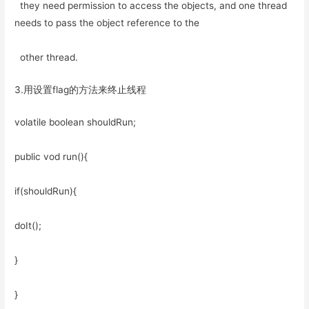
they need permission to access the objects, and one thread
needs to pass the object reference to the
other thread.
3.用设置flag的方法来终止线程
volatile boolean shouldRun;
public vod run(){
if(shouldRun){
doIt();
}
}