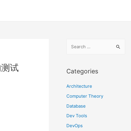
S
e
a
的测试
r
Categories
c
Architecture
h
f
Computer Theory
o
Database
r
Dev Tools
:
DevOps