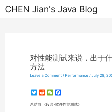
CHEN Jian's Java Blog
对性能测试来说，出于
方法
Leave a Comment
/
Performance
/
July 28, 20
T
R
W
F
w
e
e
a
总结自 《段念-软件性能测试》
i
d
C
c
t
d
h
e