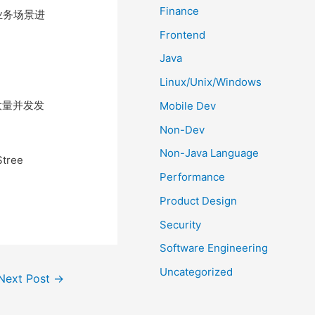
Finance
业务场景进
Frontend
Java
Linux/Unix/Windows
大量并发发
Mobile Dev
Non-Dev
Non-Java Language
tree
Performance
Product Design
Security
Software Engineering
Uncategorized
Next Post
→