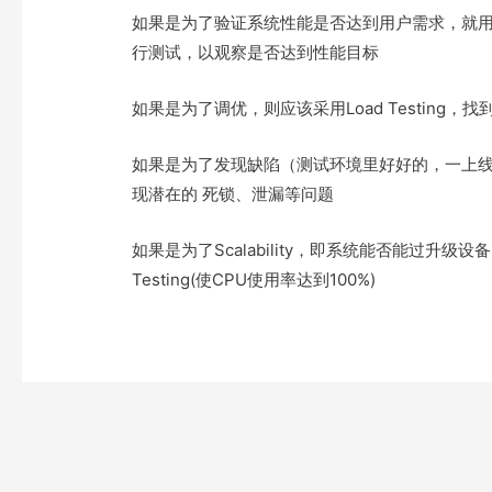
t
i
a
b
如果是为了验证系统性能是否达到用户需求，就用Per
e
t
t
o
行测试，以观察是否达到性能目标
r
o
k
如果是为了调优，则应该采用Load Testing
如果是为了发现缺陷（测试环境里好好的，一上线就出了
现潜在的 死锁、泄漏等问题
如果是为了Scalability，即系统能否能过升级设备的
Testing(使CPU使用率达到100%)
Post
navigation