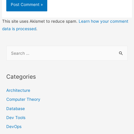
This site uses Akismet to reduce spam.
Learn how your comment
data is processed
.
S
e
a
r
Categories
c
h
Architecture
f
Computer Theory
o
Database
r
Dev Tools
:
DevOps