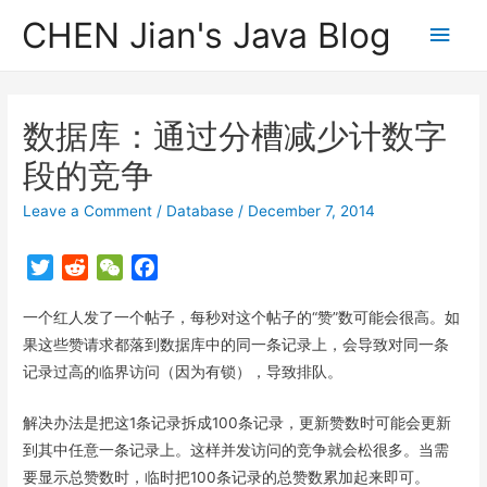
CHEN Jian's Java Blog
Main
Men
数据库：通过分槽减少计数字
段的竞争
Leave a Comment
/
Database
/
December 7, 2014
T
R
W
F
w
e
e
a
一个红人发了一个帖子，每秒对这个帖子的“赞”数可能会很高。如
i
d
C
c
t
d
h
e
果这些赞请求都落到数据库中的同一条记录上，会导致对同一条
t
i
a
b
记录过高的临界访问（因为有锁），导致排队。
e
t
t
o
r
o
解决办法是把这1条记录拆成100条记录，更新赞数时可能会更新
k
到其中任意一条记录上。这样并发访问的竞争就会松很多。当需
要显示总赞数时，临时把100条记录的总赞数累加起来即可。