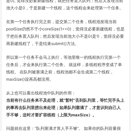
k
是0), 觉得没必要新建线程，就把任务置入队列；然后又发现当前
池大小是0，于是新建一个线程，这个线程会来处理第一个任务。
在第一个任务执行完之前，提交第二个任务，线程池发现当前
poolSize仍然不于小coreSize(1>=0)，觉得没必要新建线程，也是
于把任务置入队列；然后发现当前池大小不是0(是1)，觉得没必要
再新建线程了，于是结束submit()方法。
所以第一个任务不会马上执行，等池里唯一的线程执行完第一个
任务后，才会来执行第二个任务。 就这样，多线程程序变成了单
线程。 在队列被塞满之前，线程池都不会生成第二个线程，
maxSize()设再高都没用。
从上也可以看出线程池中队列的作用：
当前有什么任务来不及处理，就“暂时”丢到队列里，等忙完手头上
的事再去队列里捞出来处理；如果队列塞满了，才意识到自己人
手不够，这时才要扩容线程（上限为maxSize）。
问题就在这里：“队列塞满才算人手不够”。 如果你的队列容量很