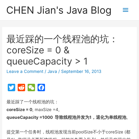
CHEN Jian's Java Blog
Main
Men
最近踩的一个线程池的坑：
coreSize = 0 &
queueCapacity > 1
Leave a Comment
/
Java
/
September 16, 2013
T
R
W
F
w
e
e
a
最近踩了一个线程池的坑：
i
d
C
c
t
d
h
e
coreSize = 0
, maxSize =4,
t
i
a
b
queueCapacity =1000 导致线程池并发为1，退化为单线程池
。
e
t
t
o
r
o
提交第一个任务时，线程池发现当前poolSize不小于coreSize (都