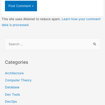
This site uses Akismet to reduce spam.
Learn how your comment
data is processed
.
S
e
a
r
Categories
c
h
Architecture
f
Computer Theory
o
Database
r
Dev Tools
:
DevOps