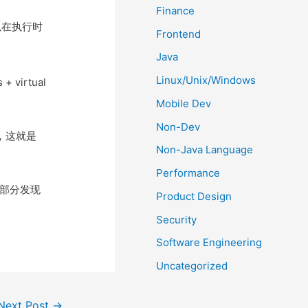
Finance
所以在执行时
Frontend
Java
Linux/Unix/Windows
virtual
Mobile Dev
Non-Dev
，这就是
Non-Java Language
Performance
3部分发现
Product Design
Security
Software Engineering
Uncategorized
Next Post
→