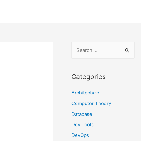
S
e
a
r
Categories
c
Architecture
h
f
Computer Theory
o
Database
r
Dev Tools
:
DevOps