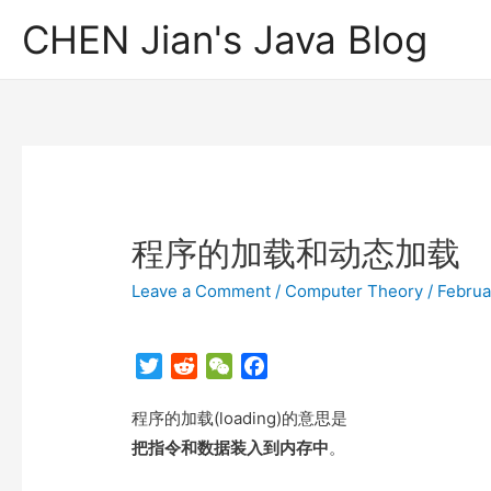
CHEN Jian's Java Blog
程序的加载和动态加载
Leave a Comment
/
Computer Theory
/
Februa
T
R
W
F
w
e
e
a
程序的加载(loading)的意思是
i
d
C
c
t
d
h
e
把指令和数据装入到内存中
。
t
i
a
b