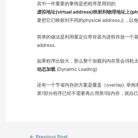
e
t
t
o
其中一件重要的事情是把程序里用到的
r
o
虚拟地址(virtual address)映射到物理地址上(physi
k
要把它们映射到不同的physical address上
简单的做法是利用重定位寄存器为进程存放一个基准地址(base ad
address.
如果程序比较大，那么整个加载到内存里会消耗太
动态加载
(Dynamic Loading)
还有一个节省内存的方案是覆盖（overlay). 
第1部分程序已经不需要再占用第1段内存，就自
Post
←
Previous Post