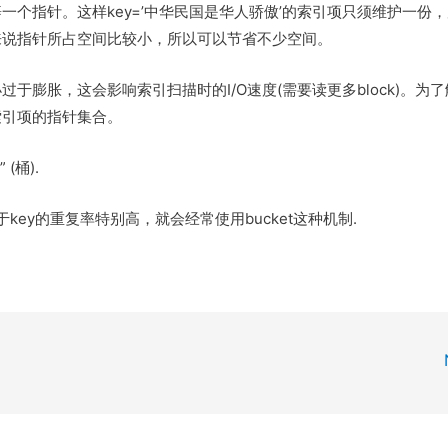
个指针。这样key=’中华民国是华人骄傲’的索引项只须维护一份
来说指针所占空间比较小，所以可以节省不少空间。
膨胀，这会影响索引扫描时的I/O速度(需要读更多block)。为
索引项的指针集合。
(桶).
，由于key的重复率特别高，就会经常使用bucket这种机制.