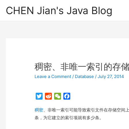
CHEN Jian's Java Blog
稠密、非唯一索引的存
Leave a Comment
/
Database
/
July 27, 2014
T
R
W
F
w
e
e
a
稠密
i
、非唯一索引可能导致索引文件在存储空间上的浪
d
C
c
t
d
h
e
条，为它建立的索引项就有多少条。
t
i
a
b