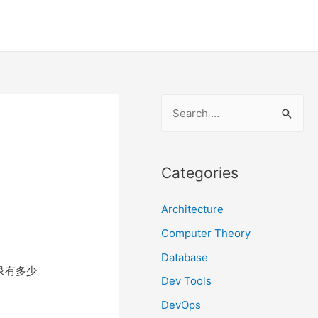
S
e
a
r
Categories
c
Architecture
h
f
Computer Theory
o
Database
录有多少
r
Dev Tools
:
DevOps