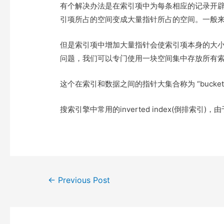
e
t
t
o
有个解决办法是在索引项中为每条相应的记录开辟一
r
o
引项所占的空间变成大量指针所占的空间。一般
k
但是索引项中增加大量指针会使索引项本身的大小过于
问题，我们可以专门使用一块空间集中存放所有
这个在索引和数据之间的指针大集合称为 “bucket” 
搜索引擎中常用的inverted index(倒排索引)
Post
←
Previous Post
navigation