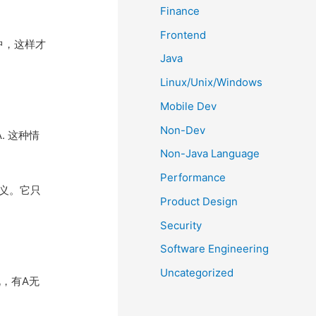
Finance
Frontend
中，这样才
Java
Linux/Unix/Windows
Mobile Dev
Non-Dev
. 这种情
Non-Java Language
Performance
定义。它只
Product Design
Security
Software Engineering
Uncategorized
，有A无