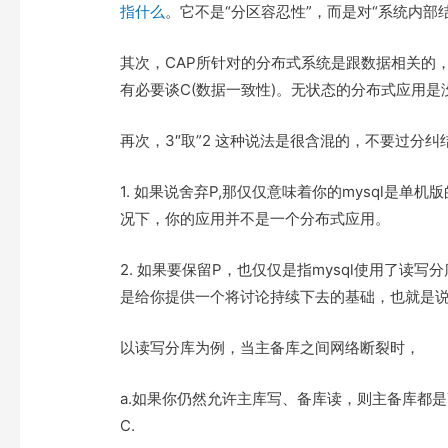
e
t
t
o
指什么
。它不是“分区容忍性”，而是对“系统内部
r
o
k
其次，CAP所针对的分布式系统是跟数据相关的
有必要谈C(数据一致性)。无状态的分布式应用是
再次，3″取”2 这种说法是很含混的，不要过分纠结
1. 如果说舍弃P,那仅仅意味着你的mysql是单机
况下，你的应用并不是一个分布式应用。
2. 如果要保留P，也仅仅是指mysql使用了
是给你提供一个将讨论持续下去的基础，也就是说
以读写分库为例，当主备库之间网络断裂时，
a.如果你仍然允许主库写、备库读，则主备库都
C.