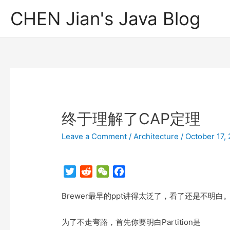
CHEN Jian's Java Blog
终于理解了CAP定理
Leave a Comment
/
Architecture
/
October 17,
T
R
W
F
w
e
e
a
Brewer最早的ppt讲得太泛了，看了还是不
i
d
C
c
t
d
h
e
t
i
a
b
为了不走弯路，首先你要明白Partition是