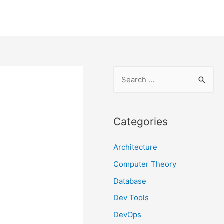
S
e
a
r
Categories
c
Architecture
h
f
Computer Theory
o
Database
r
Dev Tools
:
DevOps