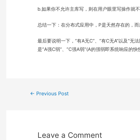
b.如果你不允许主库写，则在用户眼里写操作就
总结一下：在分布式应用中，P是天然存在的，而所谓
最后要说明一下，“有A无C”、”有C无A”以及
是“A强C弱“、”C强A弱“(A的强弱即系统响应的
Post
←
Previous Post
navigation
Leave a Comment