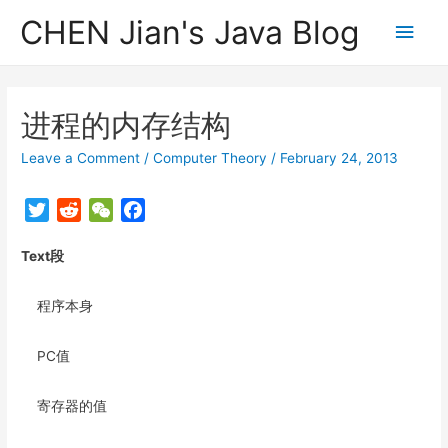
CHEN Jian's Java Blog
Main
Men
进程的内存结构
Leave a Comment
/
Computer Theory
/
February 24, 2013
T
R
W
F
w
e
e
a
Text段
i
d
C
c
t
d
h
e
t
i
a
b
程序本身
e
t
t
o
r
o
PC值
k
寄存器的值