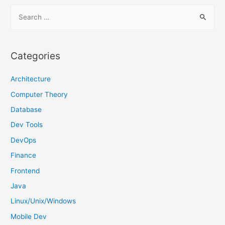
S
e
a
r
Categories
c
h
Architecture
f
Computer Theory
o
Database
r
Dev Tools
:
DevOps
Finance
Frontend
Java
Linux/Unix/Windows
Mobile Dev