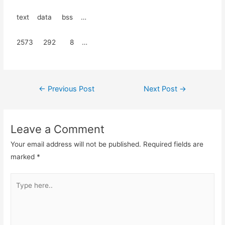
text data bss …
2573 292 8 …
Post
←
Previous Post
Next Post
→
navigation
Leave a Comment
Your email address will not be published.
Required fields are
marked
*
Type
here..