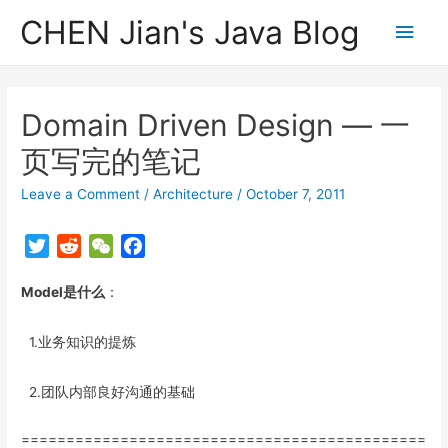
CHEN Jian's Java Blog
Main
Men
Domain Driven Design — 一
页写完的笔记
Leave a Comment
/
Architecture
/
October 7, 2011
T
R
W
F
w
e
e
a
Model是什么
i
d
：
C
c
t
d
h
e
t
i
a
b
1.业务知识的提炼
e
t
t
o
r
o
2.团队内部良好沟通的基础
k
=============================================