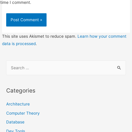
time I comment.
This site uses Akismet to reduce spam.
Learn how your comment
data is processed
.
S
e
a
r
Categories
c
h
Architecture
f
Computer Theory
o
Database
r
Dev Tools