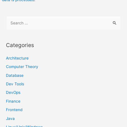
S
e
a
r
Categories
c
h
Architecture
f
Computer Theory
o
Database
r
Dev Tools
:
DevOps
Finance
Frontend
Java