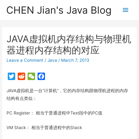
CHEN Jian's Java Blog
Main
Men
JAVA虚拟机内存结构与物理机
器进程内存结构的对应
Leave a Comment
/
Java
/
March 7, 2013
T
R
W
F
w
e
e
a
JAVA虚拟机是一台“计算机”，它的内存结构跟物理机进程的内存
i
d
C
c
t
d
h
e
结构有点类似：
t
i
a
b
PC Register： 相当于普通进程中Text段中的PC值
e
t
t
o
r
o
VM Stack： 相当于普通进程中的Stack
k