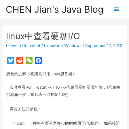
CHEN Jian's Java Blog
Main
Men
linux中查看硬盘I/O
Leave a Comment
/
Linux/Unix/Windows
/
September 12, 2012
T
R
W
F
w
e
e
a
摘自余洪春《构建高可用Linux服务器》
i
d
C
c
t
d
h
e
实时查看I/O： iostat -x 1 10 (-x代表显示扩展项的值，1代表每
t
i
a
b
秒刷新一次，10代表一共刷新10次)
e
t
t
o
r
o
k
需要关注的参数：
1. %util: 一秒中有百分之多少的时间用于I/O操作。 如果接近