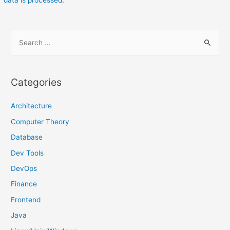
data is processed
.
S
e
a
r
Categories
c
h
Architecture
f
Computer Theory
o
Database
r
Dev Tools
:
DevOps
Finance
Frontend
Java