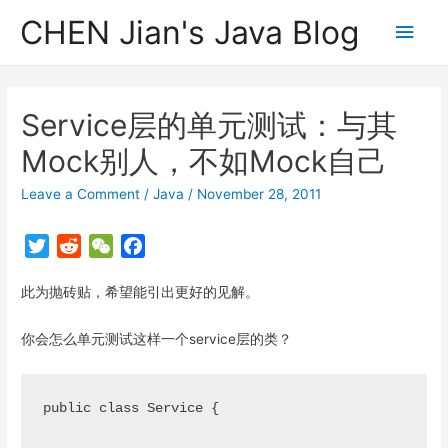
CHEN Jian's Java Blog
Main
Men
Service层的单元测试：与其
Mock别人，不如Mock自己
Leave a Comment
/
Java
/
November 28, 2011
T
R
W
F
w
e
e
a
此为抛砖贴，希望能引出更好的见解。
i
d
C
c
t
d
h
e
你会怎么单元测试这样一个service层的类？
t
i
a
b
e
t
t
o
r
o
public class Service {

k