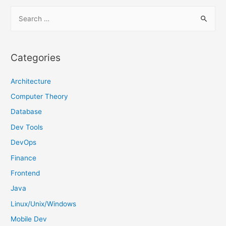
S
e
a
r
Categories
c
h
Architecture
f
Computer Theory
o
Database
r
Dev Tools
:
DevOps
Finance
Frontend
Java
Linux/Unix/Windows
Mobile Dev