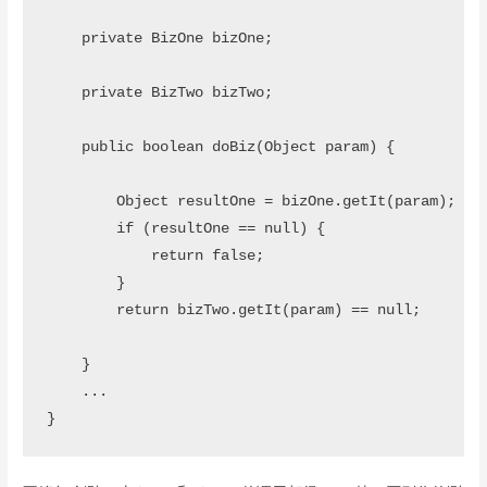
    private BizOne bizOne;

    private BizTwo bizTwo;

    public boolean doBiz(Object param) {

        Object resultOne = bizOne.getIt(param);

        if (resultOne == null) {

            return false;

        }

        return bizTwo.getIt(param) == null;

    }

    ...
