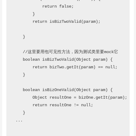
            return false;

        }

        return isBizTwoValid(param);

    }

    //这里要用包可见性方法，因为测试类里要mock它

    boolean isBizTwoValid(Object param) {

        return bizTwo.getIt(param) == null;

    }

    boolean isBizOneValid(Object param) {

        Object resultOne = bizOne.getIt(param);

        return resultOne != null;

    }

 ...
